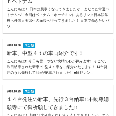
ｎベトナム
こんにちは！ 日本は肌寒くなってきましたが、まだまだ常夏ベ
トナムへ!! 今回はベトナム・ホーチミンにあるリンク日本語学
校へ外国人実習生の面接へ行ってきました！ 日本で働きたいパ
ワ...
2018.10.30
未分類
新車、中型４ｔの車両紹介です!!
こんにちは!! 今日も雲一つない快晴で心が弾みます!! そこで、
昨日納車された新車･中型４ｔ車をご紹介いたします！ 14台発
注のうち先行して3台が納車されました!! ■日野レン...
2018.10.29
未分類
１４台発注の新車、先行３台納車!!不動尊總
願寺にて御祈願してきました!!
こんにちは！ 朝晩は大分寒くなり冷え込んできましたが、エム