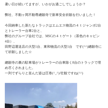
暑い日が続いてますが、いかがお過ごしでしょうか？
弊社、不動ヶ岡不動尊總願寺で新車安全祈願を行いました！
今回納車した新たなトラックはエムエス物流の４ｔジャンボ2台
とトレーラー台車2台と、
弊社のグループ会社では、MSCの４ｔゲート（茶色のキャビン
4台）、
田野辺運送店の大型1台、東和物流の大型1台 です(^^)總願寺に
て祈願しました☆
總願寺の裏の駐車場がトレーラーの台車除く8台のトラックで埋
め尽くされました。
一列でずらりと並んだ姿は圧巻(^_^)/壮観ですね(^^)