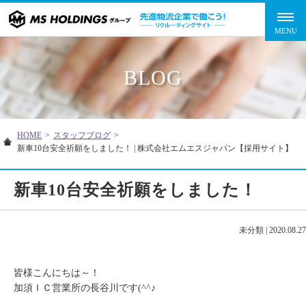
BLOG
HOME
>
スタッフブログ
>
新車10台安全祈願をしました！ | 株式会社エムエスジャパン【採用サイト】
新車10台安全祈願をしました！
未分類
|
2020.08.27
皆様こんにちは～！
加須ＩＣ営業所の長谷川です(^^♪