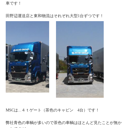
車です！
田野辺運送店と東和物流はそれぞれ大型1台ずつです！
MSCは...４ｔゲート（茶色のキャビン 4台）です！
弊社青色の車輌が多いので茶色の車輌はほとんど見たことが無か