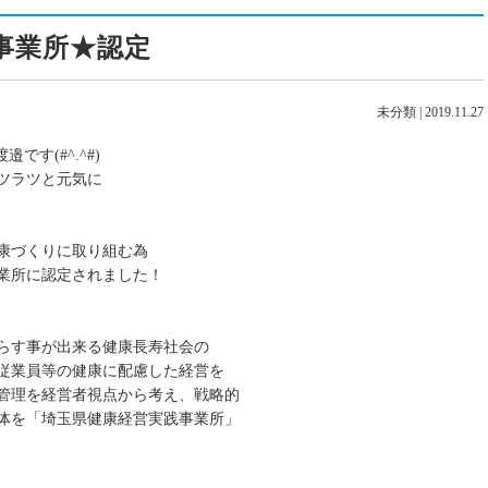
事業所★認定
未分類
|
2019.11.27
です(#^.^#)
ツラツと元気に
康づくりに取り組む為
業所に認定されました！
らす事が出来る健康長寿社会の
従業員等の健康に配慮した経営を
管理を経営者視点から考え、戦略的
体を「埼玉県健康経営実践事業所」