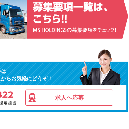
募
は
ムからお気軽にどうぞ！
求人へ応募