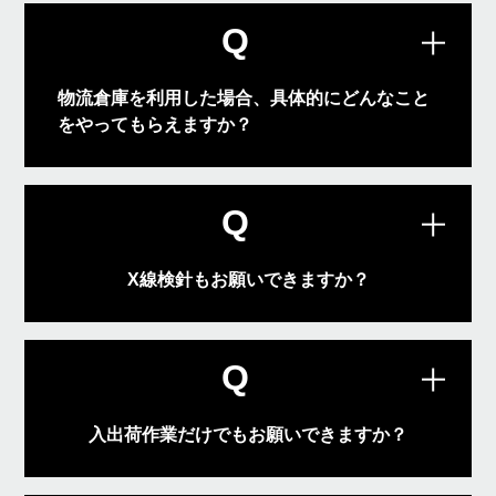
せください。
Q
お問い合わせ
物流倉庫を利用した場合、具体的にどんなこと
をやってもらえますか？
商品の入荷作業から保管、発送までを行
っております。今まで培ってきたノウハ
A
ウでコスト削減に向けたご提案もさせて
頂いております。
Q
X線検針もお願いできますか？
現在自社でのお取り扱いはしておりませ
A
んが、協力先会社様と連携する事は可能
です。
Q
入出荷作業だけでもお願いできますか？
もちろん可能です。商品の一時保管や前
A
後の輸送もおまかせください。