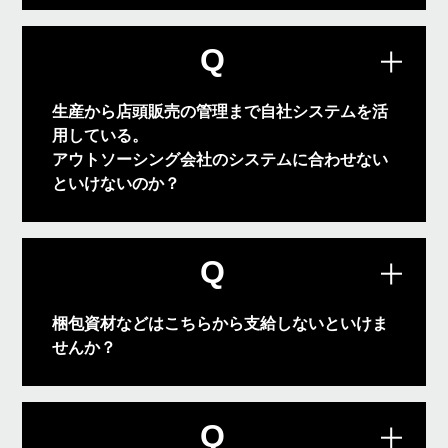
A
応いたしております。何なりとご相談く
ださい。
Q
生産から店頭販売の管理まで自社システムを活
用している。
アウトソーシング会社のシステムに合わせない
といけないのか？
貴社システムを当社に導入することも可
A
能です。また出荷データをCSVにての送
受信などの実績もございます。
Q
梱包資材などはこちらから支給しないといけま
せんか？
オリジナルで作成する事も可能ですし、
A
規格品のご用意もありますので支給は不
要です。
Q