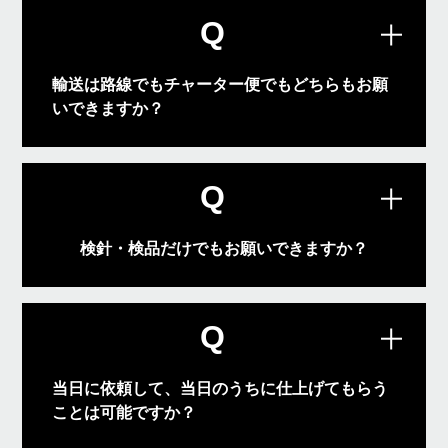
Q
輸送は路線でもチャーター便でもどちらもお願
いできますか？
チャーター輸送でも、路線便での小口配
A
送やセンター納品など、お客様のご要望
にお応えします。
Q
検針・検品だけでもお願いできますか？
小ロットから大ロットまでおまかせくだ
A
さい。
Q
当日に依頼して、当日のうちに仕上げてもらう
ことは可能ですか？
作業内容や物量によっては、当日の新規
ご依頼もお受けする事ができます。お急