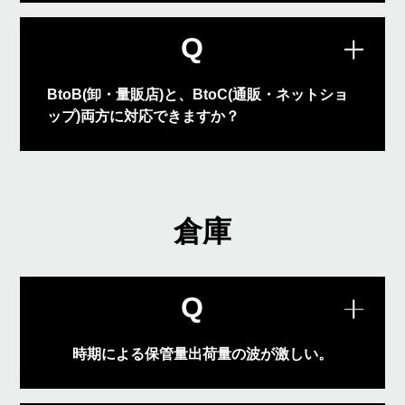
A
ぎの場合は直接お電話にて対応させてい
ただきます。
Q
BtoB(卸・量販店)と、BtoC(通販・ネットショ
ップ)両方に対応できますか？
ケース出荷・ピース出荷はもちろん、返
品処理にもご対応可能です。弊社では両
A
方に実績がございますので、安心してご
利用頂けます。
倉庫
Q
時期による保管量出荷量の波が激しい。
シーズンによる倉庫使用面積や人材手配
A
の増加にも対応可能です。