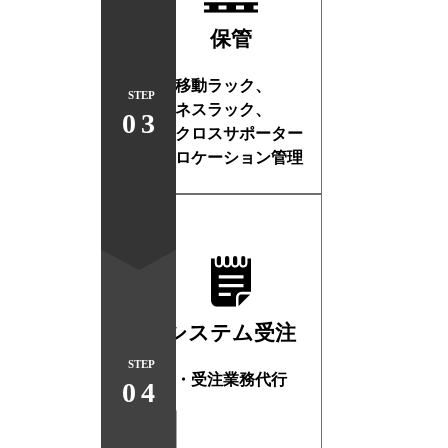
保管
・移動ラック、
STEP
ネスラック、
03
クロスサポーター
・ロケーション管理
システム受注
STEP
・受注業務代行
04