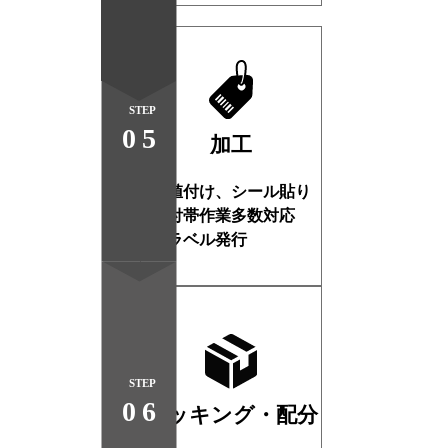
STEP
05
加工
・値付け、シール貼り
・付帯作業多数対応
・ラベル発行
STEP
06
ピッキング・配分