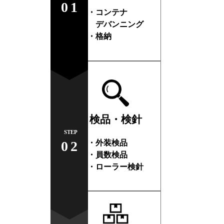
01
・コンテナ
デバンニング
・格納
検品・検針
STEP
・外装検品
02
・員数検品
・ローラー検針