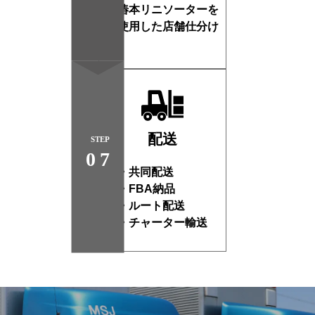
・椿本リニソーターを
使用した店舗仕分け
配送
STEP
07
・共同配送
・FBA納品
・ルート配送
・チャーター輸送